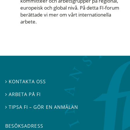
kommittéer och arbetsgrupper på regional,
europeisk och global nivå. På detta FI-forum
berättade vi mer om vårt internationella
arbete.
KONTAKTA OSS

ARBETA PÅ FI

TIPSA FI – GÖR EN ANMÄLAN

BESÖKSADRESS