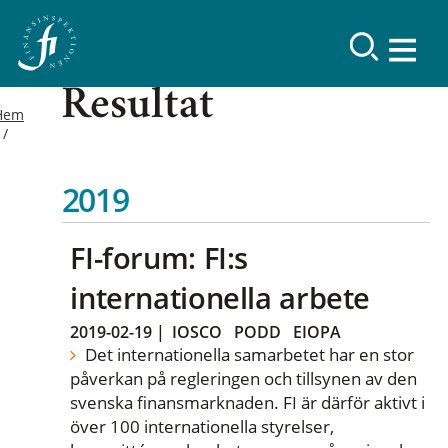
Resultat
Hem
2019
FI-forum: FI:s
internationella arbete
2019-02-19
|
IOSCO
PODD
EIOPA
Det internationella samarbetet har en stor
påverkan på regleringen och tillsynen av den
svenska finansmarknaden. FI är därför aktivt i
över 100 internationella styrelser,