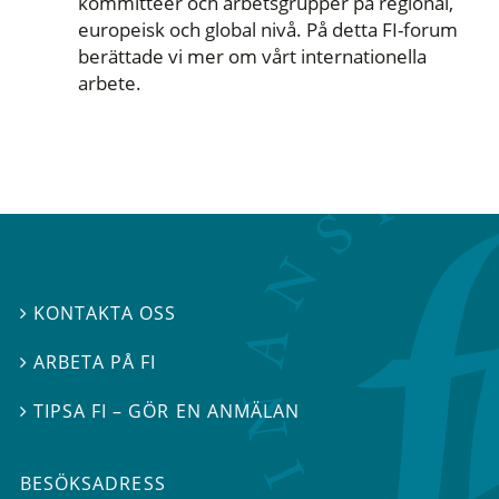
kommittéer och arbetsgrupper på regional,
europeisk och global nivå. På detta FI-forum
berättade vi mer om vårt internationella
arbete.
KONTAKTA OSS

ARBETA PÅ FI

TIPSA FI – GÖR EN ANMÄLAN

BESÖKSADRESS