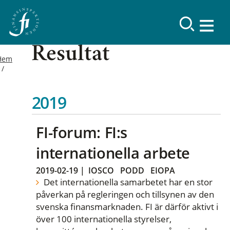
Resultat
Hem
2019
FI-forum: FI:s
internationella arbete
2019-02-19
|
IOSCO
PODD
EIOPA
Det internationella samarbetet har en stor
påverkan på regleringen och tillsynen av den
svenska finansmarknaden. FI är därför aktivt i
över 100 internationella styrelser,