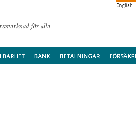
English
ansmarknad för alla
LBARHET
BANK
BETALNINGAR
FÖRSÄKR