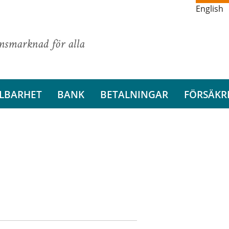
English
ansmarknad för alla
LBARHET
BANK
BETALNINGAR
FÖRSÄKR