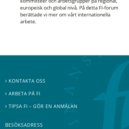
kommittéer och arbetsgrupper på regional,
europeisk och global nivå. På detta FI-forum
berättade vi mer om vårt internationella
arbete.
KONTAKTA OSS

ARBETA PÅ FI

TIPSA FI – GÖR EN ANMÄLAN

BESÖKSADRESS