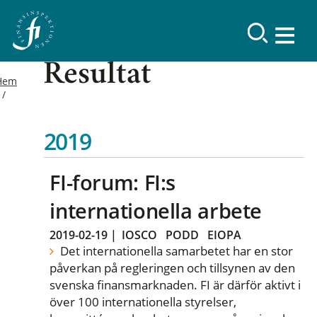
Resultat
Hem
2019
FI-forum: FI:s
internationella arbete
2019-02-19
|
IOSCO
PODD
EIOPA
Det internationella samarbetet har en stor
påverkan på regleringen och tillsynen av den
svenska finansmarknaden. FI är därför aktivt i
över 100 internationella styrelser,