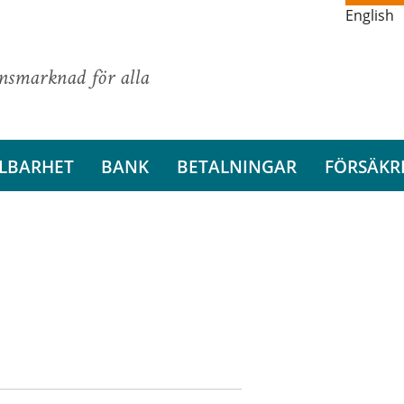
English
ansmarknad för alla
LBARHET
BANK
BETALNINGAR
FÖRSÄKR