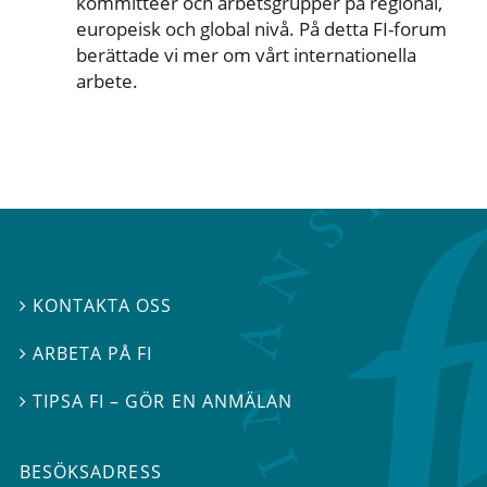
kommittéer och arbetsgrupper på regional,
europeisk och global nivå. På detta FI-forum
berättade vi mer om vårt internationella
arbete.
KONTAKTA OSS

ARBETA PÅ FI

TIPSA FI – GÖR EN ANMÄLAN

BESÖKSADRESS