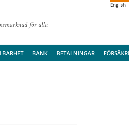
English
ansmarknad för alla
LBARHET
BANK
BETALNINGAR
FÖRSÄKR