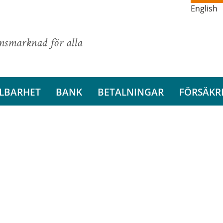
English
ansmarknad för alla
LBARHET
BANK
BETALNINGAR
FÖRSÄKR