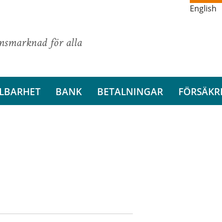
English
ansmarknad för alla
LBARHET
BANK
BETALNINGAR
FÖRSÄKR