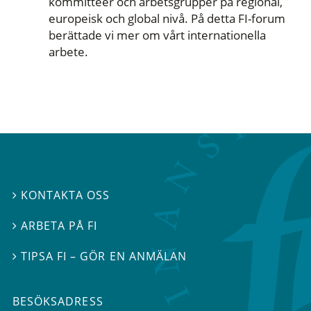
kommittéer och arbetsgrupper på regional,
europeisk och global nivå. På detta FI-forum
berättade vi mer om vårt internationella
arbete.
KONTAKTA OSS

ARBETA PÅ FI

TIPSA FI – GÖR EN ANMÄLAN

BESÖKSADRESS