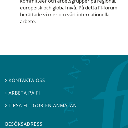
kommittéer och arbetsgrupper på regional,
europeisk och global nivå. På detta FI-forum
berättade vi mer om vårt internationella
arbete.
KONTAKTA OSS

ARBETA PÅ FI

TIPSA FI – GÖR EN ANMÄLAN

BESÖKSADRESS