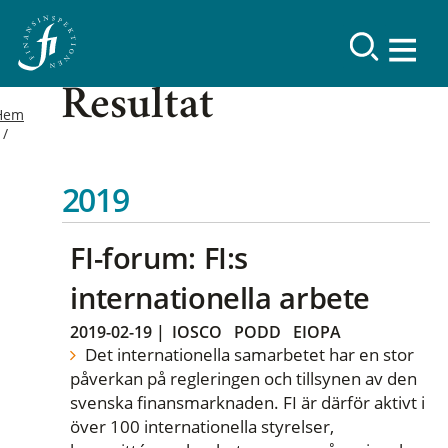
Resultat
Hem
2019
FI-forum: FI:s
internationella arbete
2019-02-19
|
IOSCO
PODD
EIOPA
Det internationella samarbetet har en stor
påverkan på regleringen och tillsynen av den
svenska finansmarknaden. FI är därför aktivt i
över 100 internationella styrelser,