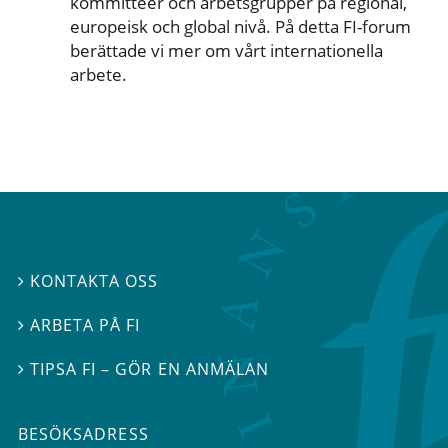
kommittéer och arbetsgrupper på regional,
europeisk och global nivå. På detta FI-forum
berättade vi mer om vårt internationella
arbete.
KONTAKTA OSS

ARBETA PÅ FI

TIPSA FI – GÖR EN ANMÄLAN

BESÖKSADRESS