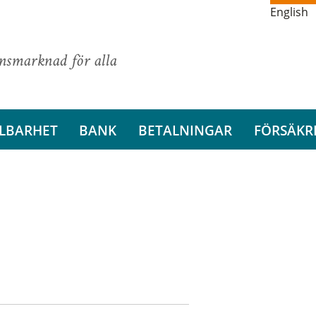
English
ansmarknad för alla
LBARHET
BANK
BETALNINGAR
FÖRSÄKR