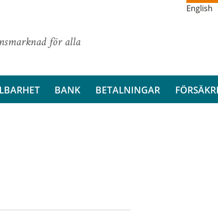
English
ansmarknad för alla
LBARHET
BANK
BETALNINGAR
FÖRSÄKR