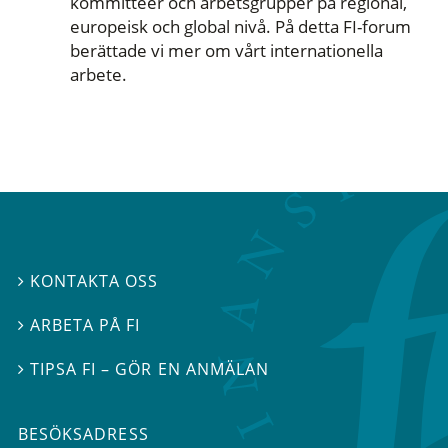
kommittéer och arbetsgrupper på regional,
europeisk och global nivå. På detta FI-forum
berättade vi mer om vårt internationella
arbete.
KONTAKTA OSS

ARBETA PÅ FI

TIPSA FI – GÖR EN ANMÄLAN

BESÖKSADRESS