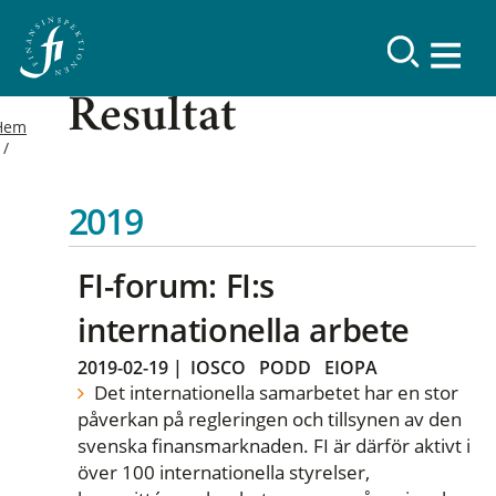
Resultat
Hem
2019
FI-forum: FI:s
internationella arbete
2019-02-19
|
IOSCO
PODD
EIOPA
Det internationella samarbetet har en stor
påverkan på regleringen och tillsynen av den
svenska finansmarknaden. FI är därför aktivt i
över 100 internationella styrelser,