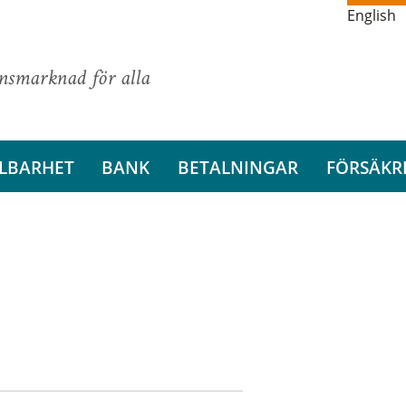
English
ansmarknad för alla
LBARHET
BANK
BETALNINGAR
FÖRSÄKR