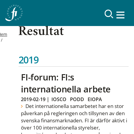
Resultat
Hem
2019
FI-forum: FI:s
internationella arbete
2019-02-19
|
IOSCO
PODD
EIOPA
Det internationella samarbetet har en stor
påverkan på regleringen och tillsynen av den
svenska finansmarknaden. FI är därför aktivt i
över 100 internationella styrelser,