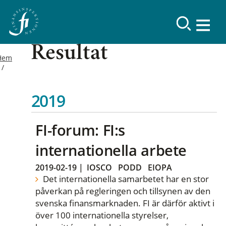
Resultat
Hem
2019
FI-forum: FI:s
internationella arbete
2019-02-19
|
IOSCO
PODD
EIOPA
Det internationella samarbetet har en stor
påverkan på regleringen och tillsynen av den
svenska finansmarknaden. FI är därför aktivt i
över 100 internationella styrelser,