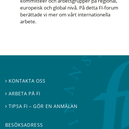
kommittéer och arbetsgrupper på regional,
europeisk och global nivå. På detta FI-forum
berättade vi mer om vårt internationella
arbete.
KONTAKTA OSS

ARBETA PÅ FI

TIPSA FI – GÖR EN ANMÄLAN

BESÖKSADRESS