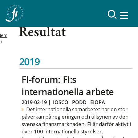
Resultat
Hem
2019
FI-forum: FI:s
internationella arbete
2019-02-19
|
IOSCO
PODD
EIOPA
Det internationella samarbetet har en stor
påverkan på regleringen och tillsynen av den
svenska finansmarknaden. FI är därför aktivt i
över 100 internationella styrelser,