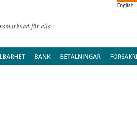
English
ansmarknad för alla
LBARHET
BANK
BETALNINGAR
FÖRSÄKR