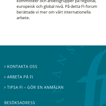
kommittéer och arbetsgrupper på regional,
europeisk och global nivå. På detta FI-forum
berättade vi mer om vårt internationella
arbete.
KONTAKTA OSS

ARBETA PÅ FI

TIPSA FI – GÖR EN ANMÄLAN

BESÖKSADRESS