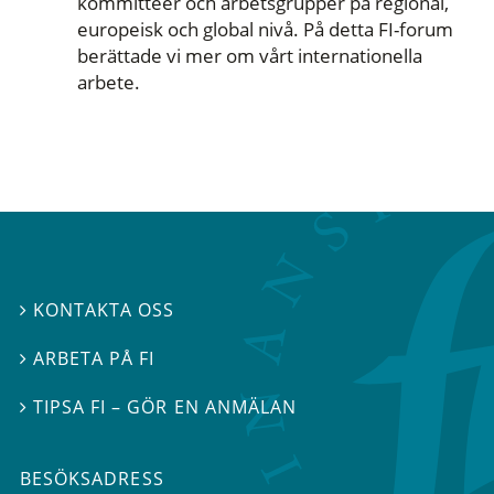
kommittéer och arbetsgrupper på regional,
europeisk och global nivå. På detta FI-forum
berättade vi mer om vårt internationella
arbete.
KONTAKTA OSS

ARBETA PÅ FI

TIPSA FI – GÖR EN ANMÄLAN

BESÖKSADRESS