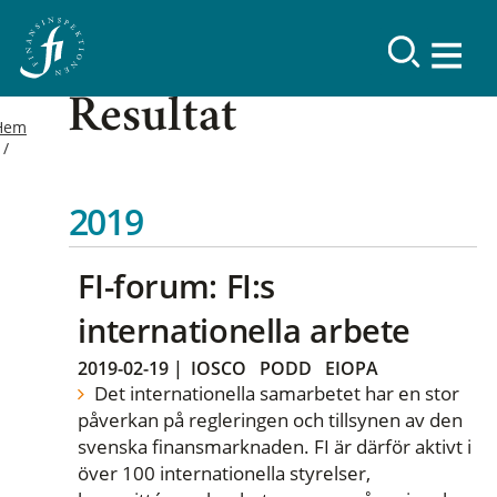
Resultat
Hem
2019
FI-forum: FI:s
internationella arbete
2019-02-19
|
IOSCO
PODD
EIOPA
Det internationella samarbetet har en stor
påverkan på regleringen och tillsynen av den
svenska finansmarknaden. FI är därför aktivt i
över 100 internationella styrelser,