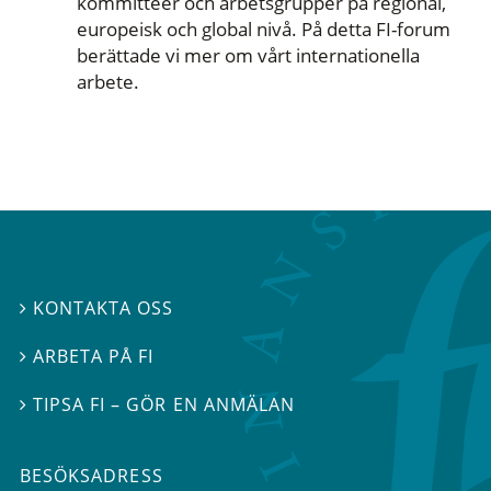
kommittéer och arbetsgrupper på regional,
europeisk och global nivå. På detta FI-forum
berättade vi mer om vårt internationella
arbete.
KONTAKTA OSS

ARBETA PÅ FI

TIPSA FI – GÖR EN ANMÄLAN

BESÖKSADRESS