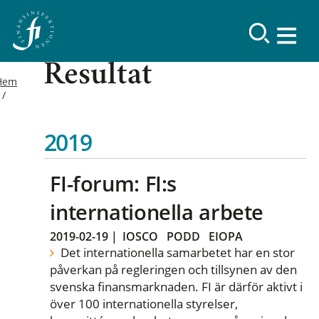
Resultat
Hem
2019
FI-forum: FI:s
internationella arbete
2019-02-19
|
IOSCO
PODD
EIOPA
Det internationella samarbetet har en stor
påverkan på regleringen och tillsynen av den
svenska finansmarknaden. FI är därför aktivt i
över 100 internationella styrelser,