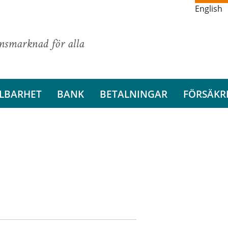
English
ansmarknad för alla
LBARHET
BANK
BETALNINGAR
FÖRSÄKR