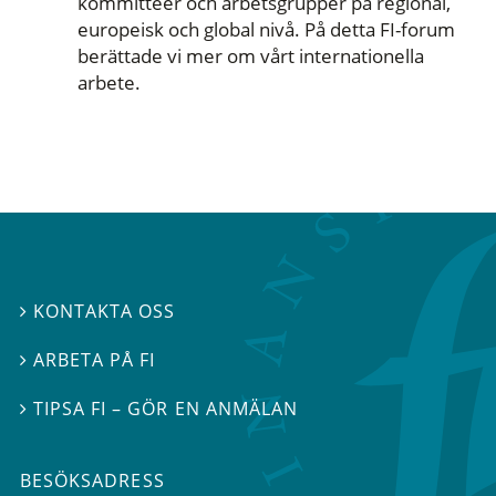
kommittéer och arbetsgrupper på regional,
europeisk och global nivå. På detta FI-forum
berättade vi mer om vårt internationella
arbete.
KONTAKTA OSS

ARBETA PÅ FI

TIPSA FI – GÖR EN ANMÄLAN

BESÖKSADRESS