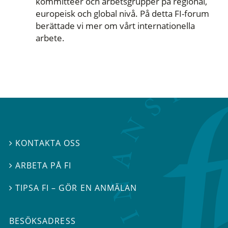
kommittéer och arbetsgrupper på regional,
europeisk och global nivå. På detta FI-forum
berättade vi mer om vårt internationella
arbete.
KONTAKTA OSS

ARBETA PÅ FI

TIPSA FI – GÖR EN ANMÄLAN

BESÖKSADRESS