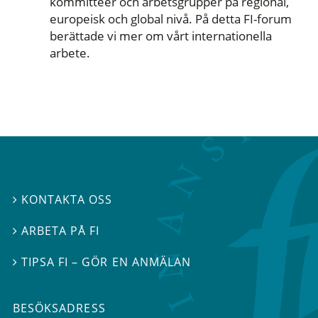
kommittéer och arbetsgrupper på regional,
europeisk och global nivå. På detta FI-forum
berättade vi mer om vårt internationella
arbete.
KONTAKTA OSS

ARBETA PÅ FI

TIPSA FI – GÖR EN ANMÄLAN

BESÖKSADRESS