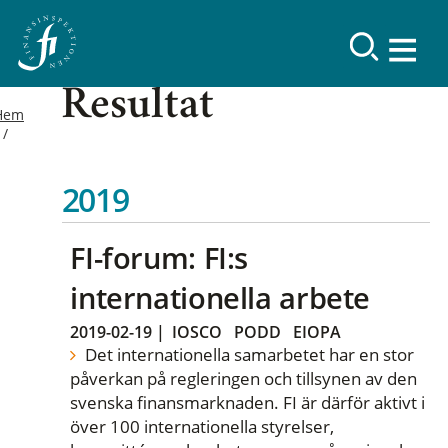
Resultat
Hem
2019
FI-forum: FI:s
internationella arbete
2019-02-19
|
IOSCO
PODD
EIOPA
Det internationella samarbetet har en stor
påverkan på regleringen och tillsynen av den
svenska finansmarknaden. FI är därför aktivt i
över 100 internationella styrelser,