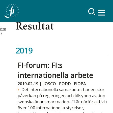
Resultat
Hem
2019
FI-forum: FI:s
internationella arbete
2019-02-19
|
IOSCO
PODD
EIOPA
Det internationella samarbetet har en stor
påverkan på regleringen och tillsynen av den
svenska finansmarknaden. FI är därför aktivt i
över 100 internationella styrelser,