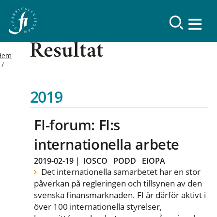
Resultat
Hem
2019
FI-forum: FI:s
internationella arbete
2019-02-19
|
IOSCO
PODD
EIOPA
Det internationella samarbetet har en stor
påverkan på regleringen och tillsynen av den
svenska finansmarknaden. FI är därför aktivt i
över 100 internationella styrelser,