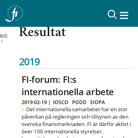
Resultat
Hem
2019
FI-forum: FI:s
internationella arbete
2019-02-19
|
IOSCO
PODD
EIOPA
Det internationella samarbetet har en stor
påverkan på regleringen och tillsynen av den
svenska finansmarknaden. FI är därför aktivt i
över 100 internationella styrelser,