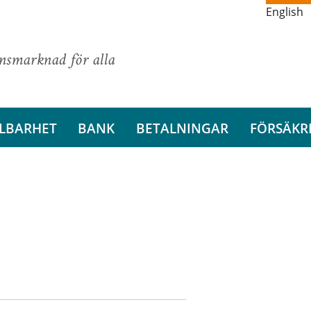
English
ansmarknad för alla
LBARHET
BANK
BETALNINGAR
FÖRSÄKR