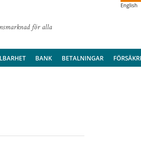
English
ansmarknad för alla
LBARHET
BANK
BETALNINGAR
FÖRSÄKR