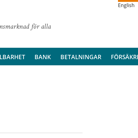
English
ansmarknad för alla
LBARHET
BANK
BETALNINGAR
FÖRSÄKR