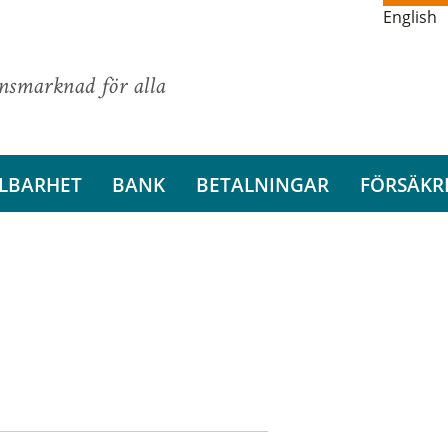
English
ansmarknad för alla
LBARHET
BANK
BETALNINGAR
FÖRSÄKR