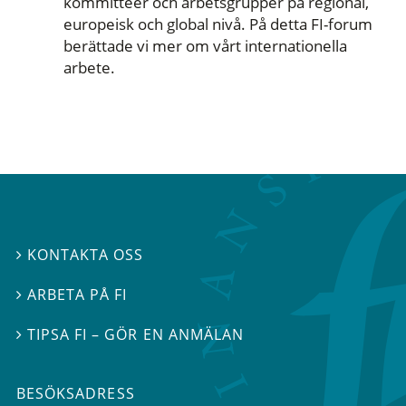
kommittéer och arbetsgrupper på regional,
europeisk och global nivå. På detta FI-forum
berättade vi mer om vårt internationella
arbete.
KONTAKTA OSS

ARBETA PÅ FI

TIPSA FI – GÖR EN ANMÄLAN

BESÖKSADRESS