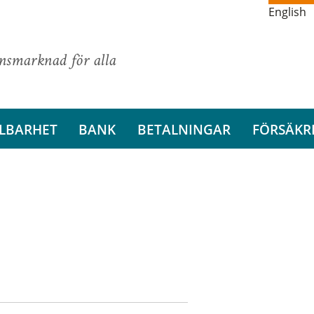
English
ansmarknad för alla
LBARHET
BANK
BETALNINGAR
FÖRSÄKR