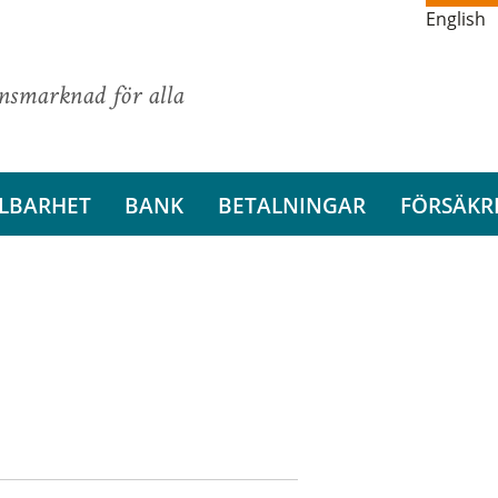
English
ansmarknad för alla
LBARHET
BANK
BETALNINGAR
FÖRSÄKR