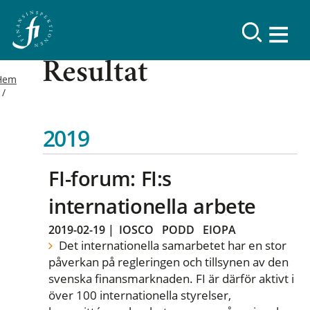
Resultat
Hem
2019
FI-forum: FI:s
internationella arbete
2019-02-19
|
IOSCO
PODD
EIOPA
Det internationella samarbetet har en stor
påverkan på regleringen och tillsynen av den
svenska finansmarknaden. FI är därför aktivt i
över 100 internationella styrelser,