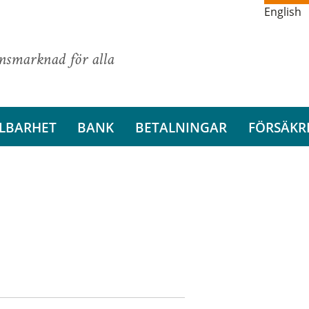
English
ansmarknad för alla
LBARHET
BANK
BETALNINGAR
FÖRSÄKR