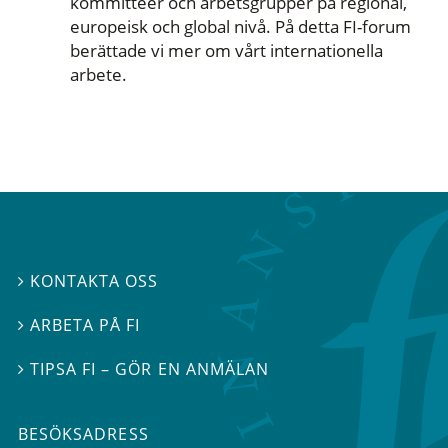
kommittéer och arbetsgrupper på regional,
europeisk och global nivå. På detta FI-forum
berättade vi mer om vårt internationella
arbete.
KONTAKTA OSS

ARBETA PÅ FI

TIPSA FI – GÖR EN ANMÄLAN

BESÖKSADRESS