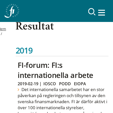
Resultat
Hem
2019
FI-forum: FI:s
internationella arbete
2019-02-19
|
IOSCO
PODD
EIOPA
Det internationella samarbetet har en stor
påverkan på regleringen och tillsynen av den
svenska finansmarknaden. FI är därför aktivt i
över 100 internationella styrelser,