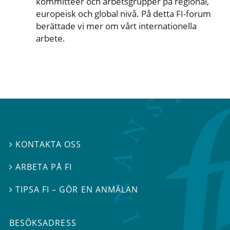
kommittéer och arbetsgrupper på regional,
europeisk och global nivå. På detta FI-forum
berättade vi mer om vårt internationella
arbete.
KONTAKTA OSS

ARBETA PÅ FI

TIPSA FI – GÖR EN ANMÄLAN

BESÖKSADRESS