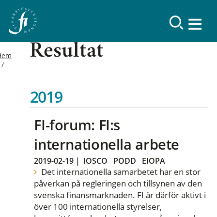
Resultat
Hem
2019
FI-forum: FI:s
internationella arbete
2019-02-19
|
IOSCO
PODD
EIOPA
Det internationella samarbetet har en stor
påverkan på regleringen och tillsynen av den
svenska finansmarknaden. FI är därför aktivt i
över 100 internationella styrelser,