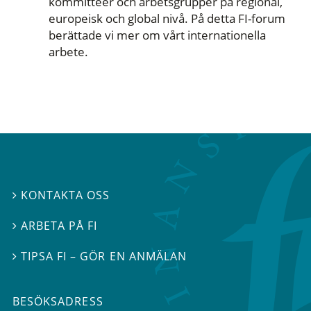
kommittéer och arbetsgrupper på regional,
europeisk och global nivå. På detta FI-forum
berättade vi mer om vårt internationella
arbete.
KONTAKTA OSS

ARBETA PÅ FI

TIPSA FI – GÖR EN ANMÄLAN

BESÖKSADRESS