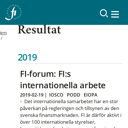
Resultat
Hem
2019
FI-forum: FI:s
internationella arbete
2019-02-19
|
IOSCO
PODD
EIOPA
Det internationella samarbetet har en stor
påverkan på regleringen och tillsynen av den
svenska finansmarknaden. FI är därför aktivt i
över 100 internationella styrelser,