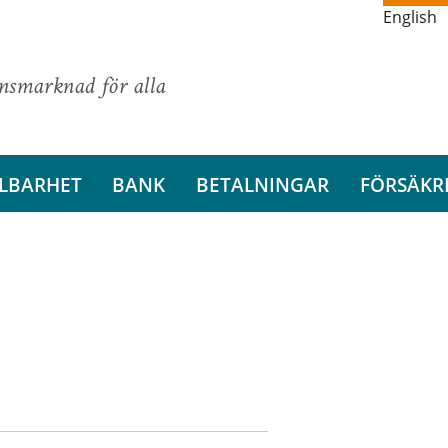
English
ansmarknad för alla
LBARHET
BANK
BETALNINGAR
FÖRSÄKR