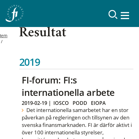
Resultat
Hem
2019
FI-forum: FI:s
internationella arbete
2019-02-19
|
IOSCO
PODD
EIOPA
Det internationella samarbetet har en stor
påverkan på regleringen och tillsynen av den
svenska finansmarknaden. FI är därför aktivt i
över 100 internationella styrelser,