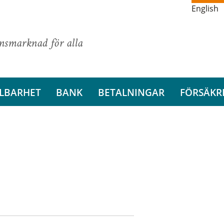
English
ansmarknad för alla
LBARHET
BANK
BETALNINGAR
FÖRSÄKR