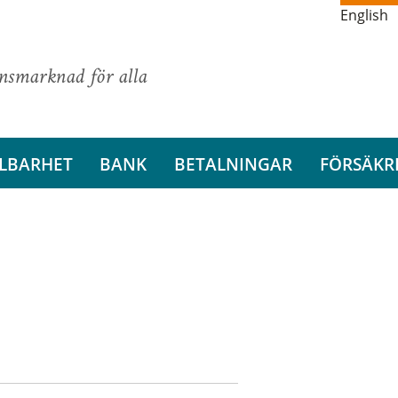
English
ansmarknad för alla
LBARHET
BANK
BETALNINGAR
FÖRSÄKR